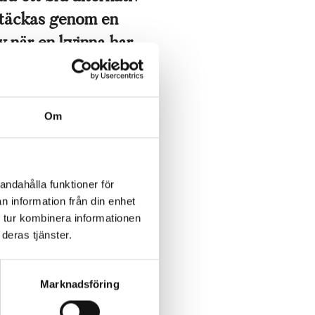
ptäckas genom en
iv när en kvinna har
 med hjälp av en
Om
r
andahålla funktioner för
n information från din enhet
 tur kombinera informationen
deras tjänster.
Marknadsföring