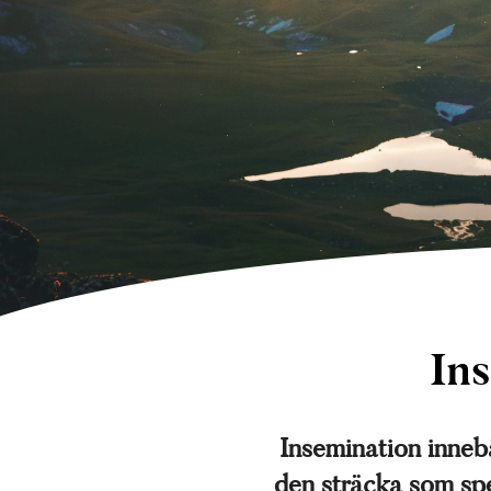
Ins
Insemination innebä
den sträcka som spe