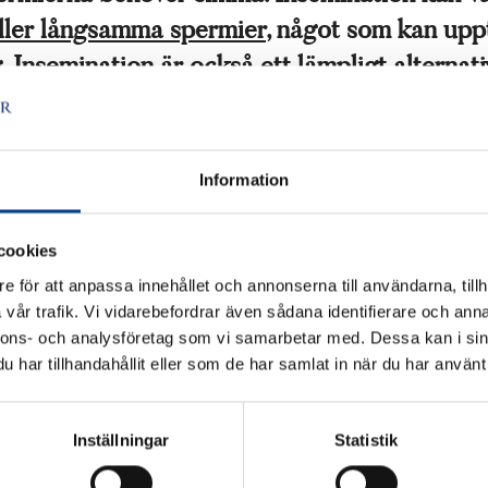
eller långsamma spermier
, något som kan up
g. Insemination är också ett lämpligt alternat
vmoderhalsoperation eller önskar bli gravid
spermiedonation.
Information
 går en inseminering till?
cookies
insemination på en fertilitetsklinik använder läkaren en tunn kateter fö
e för att anpassa innehållet och annonserna till användarna, tillh
föra in spermierna i livmodern. I vissa fall kan en behandling i form av
vår trafik. Vi vidarebefordrar även sådana identifierare och anna
lossningsstimulering också behövas. Insemination kan göras med
ingen partnerns sperma eller sperma från en donator. Om en
nnons- och analysföretag som vi samarbetar med. Dessa kan i sin
emination utförs hemma, för man själv in spermierna med hjälp av en
har tillhandahållit eller som de har samlat in när du har använt 
g eller en plastspruta. Införandet är vanligtvis smärtfritt. Vid
mainsemination med donatorsperma är det viktigt att klargöra de
idiska aspekterna av föräldraskapet innan proceduren.
Inställningar
Statistik
r kan en insemination göras?