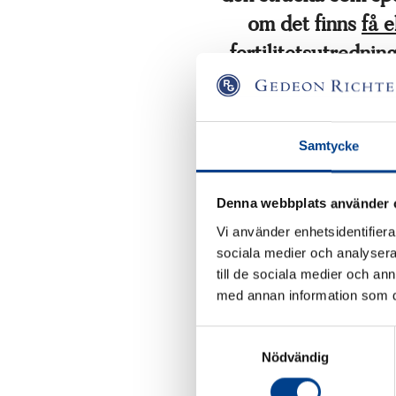
om det finns
få 
fertilitetsutrednin
genomgått en li
Samtycke
Hur
Denna webbplats använder 
Vid 
Vi använder enhetsidentifierar
att 
sociala medier och analysera 
ägg
ant
till de sociala medier och a
ins
med annan information som du 
slan
hem
jur
Samtyckesval
Nödvändig
Nä