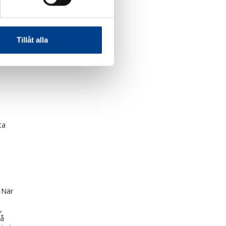
 att
en
Tillåt alla
om
ta
 När
,
på