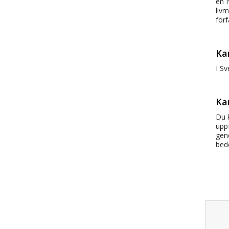
en I
livm
förf
Ka
I Sv
Ka
Du 
uppf
gen
bed