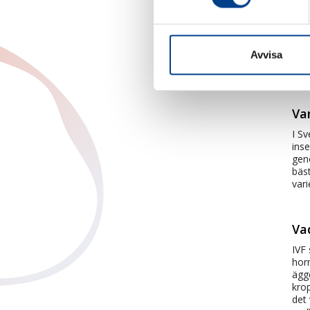
En 
Ägg
du k
Avvisa
klin
det 
Va
I Sv
inse
geno
bäs
vari
Va
IVF 
hor
ägg
krop
det 