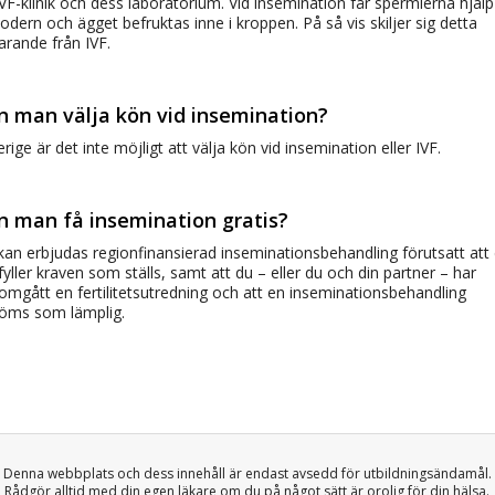
VF-klinik och dess laboratorium. Vid insemination får spermierna hjälp 
odern och ägget befruktas inne i kroppen. På så vis skiljer sig detta
arande från IVF.
n man välja kön vid insemination?
erige är det inte möjligt att välja kön vid insemination eller IVF.
n man få insemination gratis?
kan erbjudas regionfinansierad inseminationsbehandling förutsatt att
yller kraven som ställs, samt att du – eller du och din partner – har
omgått en fertilitetsutredning och att en inseminationsbehandling
öms som lämplig.
Denna webbplats och dess innehåll är endast avsedd för utbildningsändamål.
Rådgör alltid med din egen läkare om du på något sätt är orolig för din hälsa.