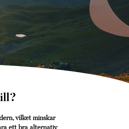
ill?
dern, vilket minskar
a ett bra alternativ