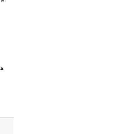
in i
 du