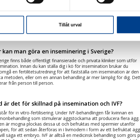
insemination ska göras under eller precis innan ägglossningen.
lossningen kan kontrolleras med LH-ägglossningsstickor. Det innebär
an planera för en insemination vid rätt tidpunkt. Vid insemination på 
Tillåt urval
ik är det viktigt att vara tillgänglig under den aktuella perioden, efters
kan vara svårt att exakt förutse när ägglossningen inträffar.
r kan man göra en inseminering i Sverige?
erige finns både offentligt finansierade och privata kliniker som utför
mination. Innan du kan ställa dig i kö för insemination brukar du
mgå en fertilitetsutredning för att fastställa om insemination är den
ta metoden, eller om en annan behandling är mer lämplig för dig. Det
erar från person till person.
d är det för skillnad på insemination och IVF?
står för in vitro-fertilisering. Under IVF-behandlingen får kvinnan en
monbehandling som stimulerar äggstockarna att producera flera ägg.
en är mogna plockas dessa ut och befruktas med spermier utanför
pen, för att sedan återföras in i livmodern i form av ett befruktat ägg
vill säga ett embryo. IVF är alltså en medicinsk behandling som görs 