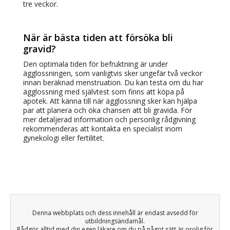
tre veckor.
När är bästa tiden att försöka bli
gravid?
Den optimala tiden för befruktning är under
ägglossningen, som vanligtvis sker ungefär två veckor
innan beräknad menstruation. Du kan testa om du har
ägglossning med självtest som finns att köpa på
apotek. Att känna till när ägglossning sker kan hjälpa
par att planera och öka chansen att bli gravida. För
mer detaljerad information och personlig rådgivning
rekommenderas att kontakta en specialist inom
gynekologi eller fertilitet.
Denna webbplats och dess innehåll är endast avsedd för
utbildningsändamål.
Rådgör alltid med din egen läkare om du på något sätt är orolig för