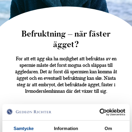
Befruktning – när fäster
ägget?
För att ett ägg ska ha möjlighet att befruktas av en
spermie måste det först mogna och släppas till
äggledaren. Det är först då spermien kan komma åt
ägget och en eventuell befruktning kan ske. Nästa
steg är att embryot, det befruktade ägget, fäster i
livmoderslemhinnan där det växer till sig.
Från ägglossning till befruktning
För att ett ägg ska ha möjlighet att befruktas av en
spermie måste det först mogna och släppas till
Samtycke
Information
Om
äggledaren. När ägget har mognat och är redo, släpper